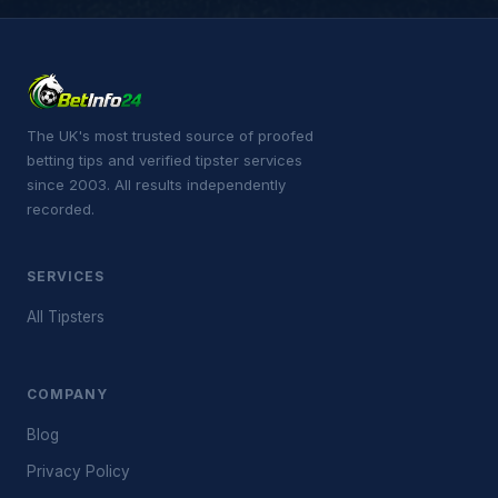
The UK's most trusted source of proofed
betting tips and verified tipster services
since 2003. All results independently
recorded.
SERVICES
All Tipsters
COMPANY
Blog
Privacy Policy