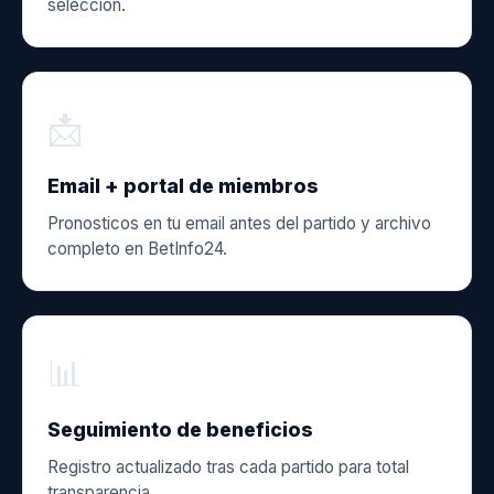
seleccion.
📩
Email + portal de miembros
Pronosticos en tu email antes del partido y archivo
completo en BetInfo24.
📊
Seguimiento de beneficios
Registro actualizado tras cada partido para total
transparencia.