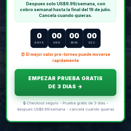
Despues solo US$9.99/semana, con
cobro semanal hasta la final del 19 de julio.
Cancela cuando quieras.
0
00
00
00
DAYS
HRS
MIN
SEC
⏰ El mejor valor pre-torneo puede moverse
rapidamente
EMPEZAR PRUEBA GRATIS
DE 3 DIAS →
🔒 Checkout seguro - Prueba gratis de 3 dias -
despues US$9.99/semana - cancela cuando quieras