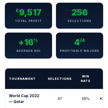
9,517
256
£
TOTAL PROFIT
SELECTIONS
+16
4
%
/4
AVERAGE ROI
PROFITABLE MAJORS
WIN
TOURNAMENT
SELECTIONS
R
RATE
World Cup 2022
47
58%
+18
— Qatar