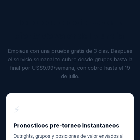
Todo lo que recibes con la
oferta de valor del Mundial
Empieza con una prueba gratis de 3 dias. Despues
el servicio semanal te cubre desde grupos hasta la
final por US$9.99/semana, con cobro hasta el 19
de julio.
⚡
Pronosticos pre-torneo instantaneos
Outrights, grupos y posiciones de valor enviados al