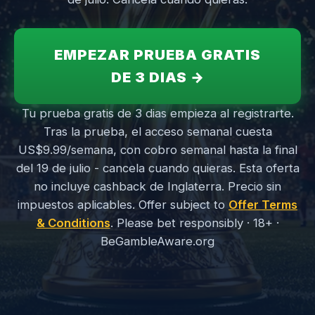
EMPEZAR PRUEBA GRATIS
DE 3 DIAS →
Tu prueba gratis de 3 dias empieza al registrarte.
Tras la prueba, el acceso semanal cuesta
US$9.99/semana, con cobro semanal hasta la final
del 19 de julio - cancela cuando quieras. Esta oferta
no incluye cashback de Inglaterra. Precio sin
impuestos aplicables. Offer subject to
Offer Terms
& Conditions
. Please bet responsibly · 18+ ·
BeGambleAware.org