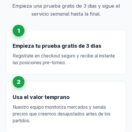
Empieza una prueba gratis de 3 dias y sigue el
servicio semanal hasta la final.
Empieza tu prueba gratis de 3 dias
Registrate en checkout seguro y recibe al instante
las posiciones pre-torneo.
Usa el valor temprano
Nuestro equipo monitoriza mercados y senala
precios que creemos desajustados antes de los
partidos.