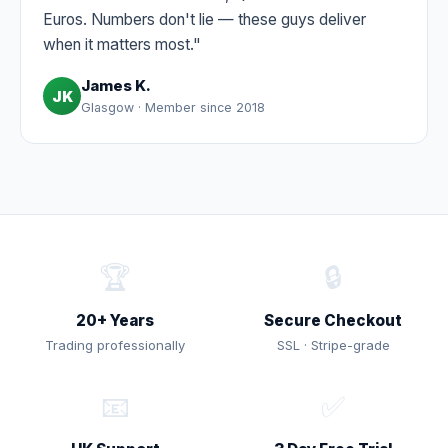
Euros. Numbers don't lie — these guys deliver
when it matters most."
James K.
JK
Glasgow · Member since 2018
🏆
🔒
20+ Years
Secure Checkout
Trading professionally
SSL · Stripe-grade
📧
✅